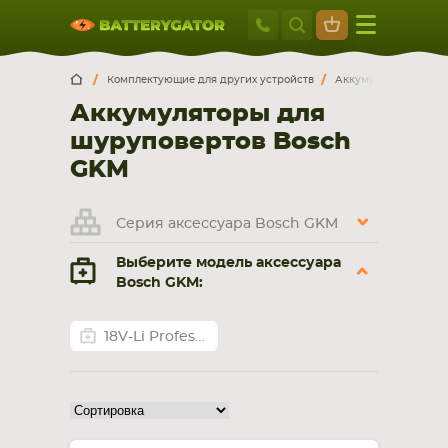
Москва
+7 495 414 2
Искатор по
артикулу
, запчасти или модели ноутбука,
Москва
Санкт-Петербург
Комплектующие для других устройств
Аккумуляторы для ш
смартфона, планшета
Аккумуляторы для
г. Москва, ул. Ткацкая, 5с3 (м. Семеновская)
шуруповертов Bosch
5 мин. ходьбы от ст.м. “Семеновская”
+7 495 414 28 59
GKM
Обратный звонок
Серия аксессуара Bosch GKM
Выберите модель аксессуара
Пн-Вс:
Bosch GKM:
9:00-21:00
НОУТБУКА
ПЛАНШЕТА
18V-Li Professional