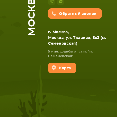
МОСКВА
Обратный звонок
г. Москва,
Москва, ул. Ткацкая, 5с3 (м.
Семеновская)
5 мин. ходьбы от ст.м. “м.
Семеновская”
Карта
НОУТБУКА
ПЛАНШ