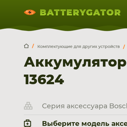
Комплектующие для других устройств
КОМПЛЕКТ
Искатор по
артикулу
, запчасти или модели ноут
Аккумулятор
НОУТБУКА
ПЛАНШЕТА
СМАРТФОН
13624
Серия аксессуара Bosc
Выберите модель аксе