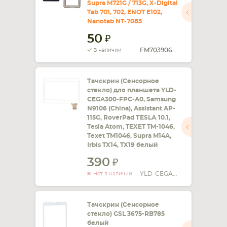
Supra M721G / 713G, X-Digital
Tab 701, 702, ENOT E102,
СМАРТФОНА
КОМПЛЕКТУЮЩИЕ
Nanotab NT-7085
50
FM703906KD
В наличии
Тачскрин (Сенсорное
стекло) для планшета YLD-
CEGA300-FPC-A0, Samsung
N9106 (China), Assistant AP-
115G, RoverPad ТЕSLА 10.1,
Tesla Atom, TEXET TM-1046,
Texet TM1046, Supra M14A,
Irbis TX14, TX19 белый
390
YLD-CEGA300-FPC-A0
Нет в наличии
Тачскрин (Сенсорное
стекло) GSL 3675-RB785
белый