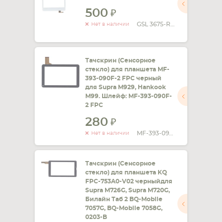
500
GSL 3675-RB785
Нет в наличии
Тачскрин (Сенсорное
стекло) для планшета MF-
393-090F-2 FPC черный
для Supra M929, Hankook
M99. Шлейф: MF-393-090F-
2 FPC
280
MF-393-090F-2 FPC
Нет в наличии
Тачскрин (Сенсорное
стекло) для планшета KQ
FPC-753A0-V02 черныйдля
Supra M726G, Supra M720G,
Билайн Таб 2 BQ-Mobile
7057G, BQ-Mobile 7058G,
0203-B