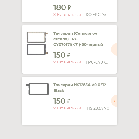
180
KQ FPC-753A0-V02
Нет в наличии
Тачскрин (Сенсорное
стекло) FPC-
CY070171(K71)-00 черный
150
FPC-CY070171(K71)-00
Нет в наличии
Тачскрин HS1283A V0 0212
Black
150
HS1283A V0
Нет в наличии