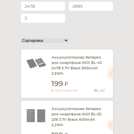
247B
288S
СМАРТФОНА
КОМПЛЕКТУЮЩИЕ
3
Аккумуляторная батарея
для смартфона INOI BL-4C
247B 3.7V Black 800mAh
2.9Wh
199
BL-4C
Нет в наличии
Аккумуляторная батарея
для смартфона INOI BL-5C
239 3.7V Black 600mAh
2.2Wh