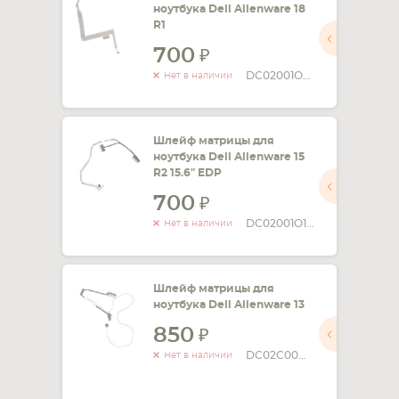
ноутбука Dell Alienware 18
R1
СМАРТФОНА
КОМПЛЕКТУЮЩИЕ
700
DC02001OA00
Нет в наличии
Шлейф матрицы для
ноутбука Dell Alienware 15
R2 15.6" EDP
700
DC02001O100
Нет в наличии
Шлейф матрицы для
ноутбука Dell Alienware 13
850
DC02C00DI00
Нет в наличии