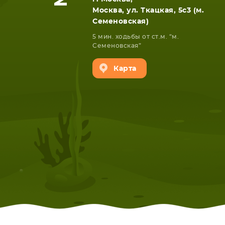
Москва, ул. Ткацкая, 5с3 (м.
Семеновская)
5 мин. ходьбы от ст.м. “м.
Семеновская”
Карта
НОУТБУКА
ПЛАНШ