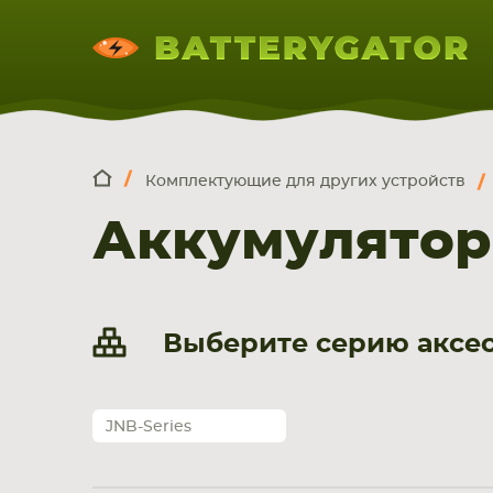
Комплектующие для других устройств
КОМПЛЕКТ
Искатор по
артикулу
, запчасти или модели ноут
Аккумулятор
НОУТБУКА
ПЛАНШЕТА
СМАРТФОН
Выберите серию аксес
JNB-Series