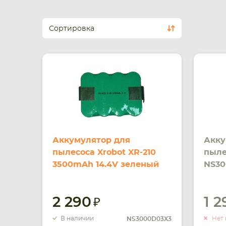
Сортировка
Аккумулятор для
Акку
пылесоса Xrobot XR-210
пыле
3500mAh 14.4V зеленый
NS30
MH 1
2 290
1 
В наличии
Нет 
NS3000D03X3