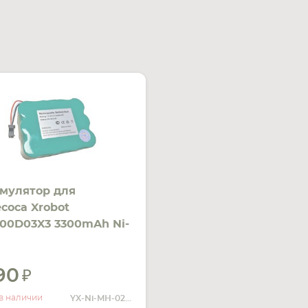
мулятор для
соса Xrobot
00D03X3 3300mAh Ni-
4.4V зеленый
290
УВЕДОМИТЬ
О НАЛИЧИИ
в наличии
YX-Ni-MH-022144