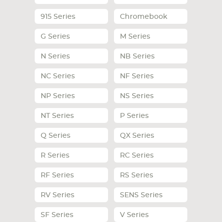
915 Series
Chromebook
СМАРТФОНА
КОМПЛЕКТУЮЩИЕ
G Series
M Series
N Series
NB Series
NC Series
NF Series
NP Series
NS Series
NT Series
P Series
Q Series
QX Series
R Series
RC Series
RF Series
RS Series
RV Series
SENS Series
SF Series
V Series