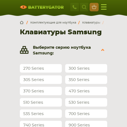
Москва
+7 495 414 2
Искатор по
артикулу
, запчасти или модели ноутбука,
Москва
Санкт-Петербург
Комплектующие для ноутбука
Клавиатуры
Samsung
смартфона, планшета
Клавиатуры Samsung
г. Москва, ул. Ткацкая, 5с3 (м. Семеновская)
5 мин. ходьбы от ст.м. “Семеновская”
+7 495 414 28 59
Выберите серию ноутбука
Samsung:
Обратный звонок
270 Series
300 Series
Пн-Вс:
305 Series
350 Series
9:00-21:00
370 Series
470 Series
НОУТБУКА
ПЛАНШЕТА
510 Series
530 Series
535 Series
700 Series
740 Series
900 Series