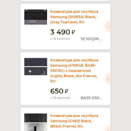
Клавиатура для ноутбука
Samsung (300E5A) Black,
(Gray TopCase), RU
3 490
9Z.N5QSN.30R
В наличии
Клавиатура для ноутбука
Samsung (470R4E, BA59-
03619C) с подсветкой
(Light), Black, (No Frame),
RU
650
BA59-03619C
В наличии
Клавиатура для ноутбука
Samsung (X460) Black,
(Black Frame), RU