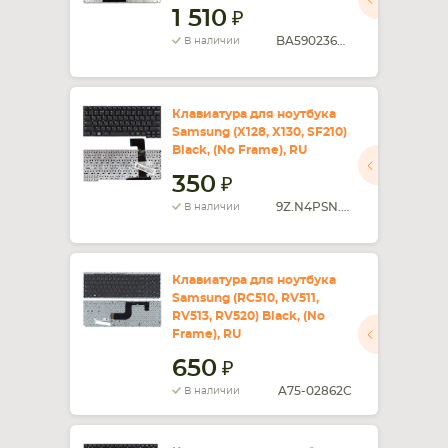
1 510
BA5902364A
В наличии
Клавиатура для ноутбука
Samsung (X128, X130, SF210)
Black, (No Frame), RU
350
9Z.N4PSN.71E
В наличии
Клавиатура для ноутбука
Samsung (RC510, RV511,
RV513, RV520) Black, (No
Frame), RU
650
A75-02862C
В наличии