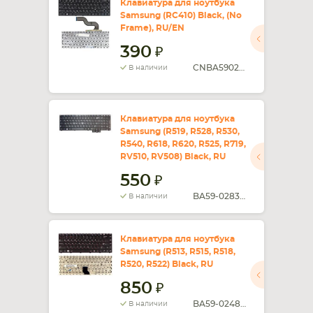
Клавиатура для ноутбука
Samsung (RC410) Black, (No
Frame), RU/EN
390
CNBA5902939
В наличии
Клавиатура для ноутбука
Samsung (R519, R528, R530,
R540, R618, R620, R525, R719,
RV510, RV508) Black, RU
550
BA59-02832C
В наличии
Клавиатура для ноутбука
Samsung (R513, R515, R518,
R520, R522) Black, RU
850
BA59-02486D
В наличии