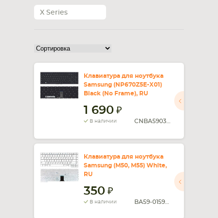
X Series
Клавиатура для ноутбука
Samsung (NP670Z5E-X01)
Black (No Frame), RU
1 690
CNBA5903686
В наличии
Клавиатура для ноутбука
Samsung (M50, M55) White,
RU
350
BA59-01596C
В наличии