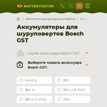
Москва
+7 495 414 2
Искатор по
артикулу
, запчасти или модели ноутбука,
Москва
Санкт-Петербург
Комплектующие для других устройств
Аккумуляторы для ш
смартфона, планшета
Аккумуляторы для
г. Москва, ул. Ткацкая, 5с3 (м. Семеновская)
шуруповертов Bosch
5 мин. ходьбы от ст.м. “Семеновская”
+7 495 414 28 59
GST
Обратный звонок
Серия аксессуара Bosch GST
Выберите модель аксессуара
Пн-Вс:
Bosch GST:
9:00-21:00
НОУТБУКА
ПЛАНШЕТА
14.4V Li
18V
18V-Li
18V-Li B Professional
18V-Li S Professional
24V