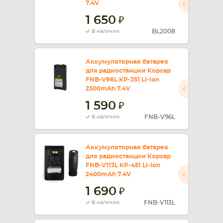
7.4V
1 650
СМАРТФОНА
КОМПЛЕКТУЮЩИЕ
BL2008
В наличии
Аккумуляторная батарея
для радиостанции Корсар
FNB-V96L КР-351 Li-ion
2300mAh 7.4V
1 590
FNB-V96L
В наличии
Аккумуляторная батарея
для радиостанции Корсар
FNB-V113L КР-451 Li-ion
2400mAh 7.4V
1 690
FNB-V113L
В наличии