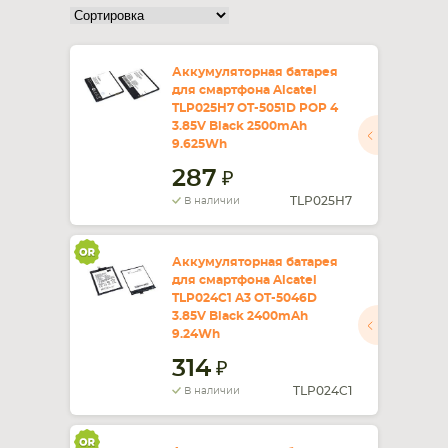
СМАРТФОНА
КОМПЛЕКТУЮЩИЕ
Аккумуляторная батарея
для смартфона Alcatel
TLP025H7 OT-5051D POP 4
3.85V Black 2500mAh
9.625Wh
287
TLP025H7
В наличии
Аккумуляторная батарея
для смартфона Alcatel
TLP024C1 A3 OT-5046D
3.85V Black 2400mAh
9.24Wh
314
TLP024C1
В наличии