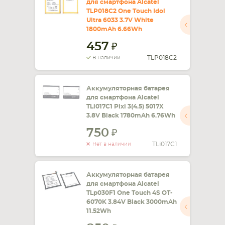
для смартфона Alcatel
TLP018C2 One Touch Idol
Ultra 6033 3.7V White
1800mAh 6.66Wh
457
TLP018C2
В наличии
Аккумуляторная батарея
для смартфона Alcatel
TLi017C1 Pixi 3(4.5) 5017X
3.8V Black 1780mAh 6.76Wh
750
TLi017C1
Нет в наличии
Аккумуляторная батарея
для смартфона Alcatel
TLp030F1 One Touch 4S OT-
6070K 3.84V Black 3000mAh
11.52Wh