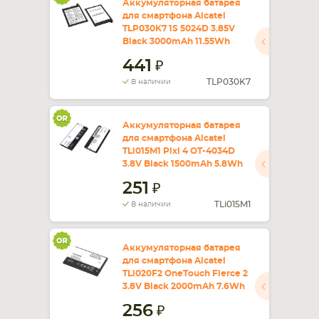
Аккумуляторная батарея
для смартфона Alcatel
TLP030K7 1S 5024D 3.85V
Black 3000mAh 11.55Wh
441
TLP030K7
В наличии
Аккумуляторная батарея
для смартфона Alcatel
TLi015M1 Pixi 4 OT-4034D
3.8V Black 1500mAh 5.8Wh
251
TLi015M1
В наличии
Аккумуляторная батарея
для смартфона Alcatel
TLi020F2 OneTouch Fierce 2
3.8V Black 2000mAh 7.6Wh
256