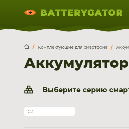
Комплектующие для смартфона
Аккум
КОМПЛЕКТ
Искатор по
артикулу
, запчасти или модели ноут
Аккумулятор
НОУТБУКА
ПЛАНШЕТА
СМАРТФОН
Выберите серию смар
C2