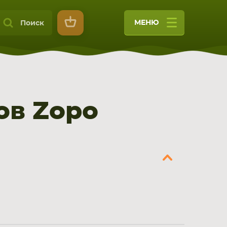
МЕНЮ
Поиск
ов Zopo
9