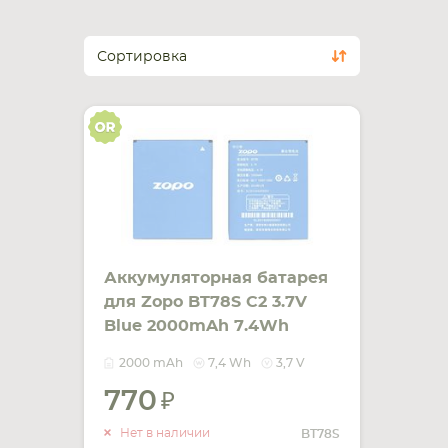
Сортировка
Аккумуляторная батарея
для Zopo BT78S C2 3.7V
Blue 2000mAh 7.4Wh
2000 mAh
7,4 Wh
3,7 V
770
УВЕДОМИТЬ
О НАЛИЧИИ
Нет в наличии
BT78S