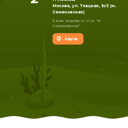
Москва, ул. Ткацкая, 5с3 (м.
Семеновская)
5 мин. ходьбы от ст.м. “м.
Семеновская”
Карта
НОУТБУКА
ПЛАНШ