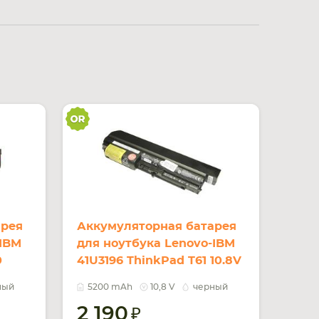
арея
Аккумуляторная батарея
-IBM
для ноутбука Lenovo-IBM
0
41U3196 ThinkPad T61 10.8V
Orig
Black 5200mAh Orig
ный
5200 mAh
10,8 V
черный
2 190