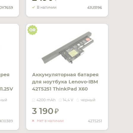
В наличии
0Y7659
41U3196
арея
Аккумуляторная батарея
для ноутбука Lenovo-IBM
1.25V
42T5251 ThinkPad X60
Tablet 14.4V Black
ный
4200 mAh
14,4 V
черный
4200mAh Orig
3 190
ИТЬ
УВЕДОМИТЬ
ЧИИ
О НАЛИЧИИ
Нет в наличии
K10389
42T5251