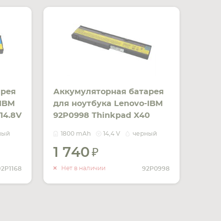
арея
Аккумуляторная батарея
-IBM
для ноутбука Lenovo-IBM
14.8V
92P0998 Thinkpad X40
14.4V Black 1800mAh OEM
ный
1800 mAh
14,4 V
черный
1 740
ИТЬ
УВЕДОМИТЬ
ЧИИ
О НАЛИЧИИ
Нет в наличии
92P1168
92P0998