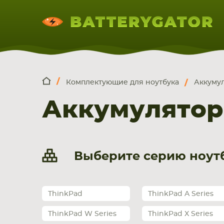
Комплектующие для ноутбука
Аккумул
КОМПЛЕКТ
Искатор по
артикулу
, запчасти или модели ноут
Аккумулятор
НОУТБУКА
ПЛАНШЕТА
СМАРТФОН
Выберите серию ноутб
ThinkPad
ThinkPad A Series
ThinkPad W Series
ThinkPad X Series