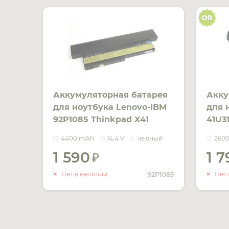
Аккумуляторная батарея
Акку
для ноутбука Lenovo-IBM
для 
92P1085 Thinkpad X41
41U3
Tablet 14.4V Black
Blac
4400 mAh
14,4 V
черный
260
4400mAh OEM
1 590
1 
УВЕДОМИТЬ
О НАЛИЧИИ
Нет в наличии
Нет 
92P1085