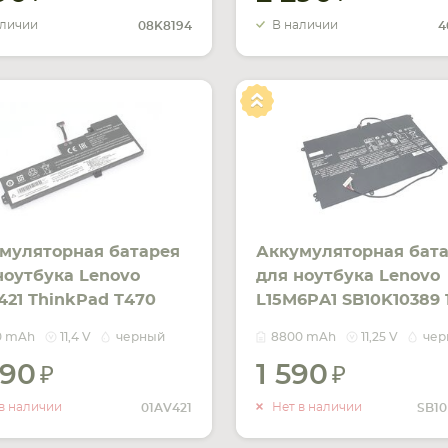
аличии
В наличии
08K8194
4
муляторная батарея
Аккумуляторная бат
ноутбука Lenovo
для ноутбука Lenovo
421 ThinkPad T470
L15M6PA1 SB10K10389 1
V Black 2000mAh OEM
Black 8800mAh OEM
0 mAh
11,4 V
черный
8800 mAh
11,25 V
чер
090
1 590
УВЕДОМИТЬ
УВЕДОМ
О НАЛИЧИИ
О НАЛИ
в наличии
Нет в наличии
01AV421
SB10