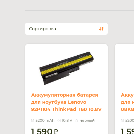
Сортировка
Аккумуляторная батарея
Акку
для ноутбука Lenovo
для 
92P1104 ThinkPad T60 10.8V
08K8
Black 5200mAh OEM
10.8
5200 mAh
10,8 V
черный
520
1 590
1 