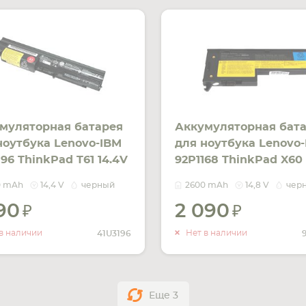
муляторная батарея
Аккумуляторная бат
ноутбука Lenovo-IBM
для ноутбука Lenovo
196 ThinkPad T61 14.4V
92P1168 ThinkPad X60 
k 2600mAh Orig
Black 2600mAh OEM
0 mAh
14,4 V
черный
2600 mAh
14,8 V
чер
790
2 090
УВЕДОМИТЬ
УВЕДОМ
О НАЛИЧИИ
О НАЛИ
в наличии
Нет в наличии
41U3196
Еще
3