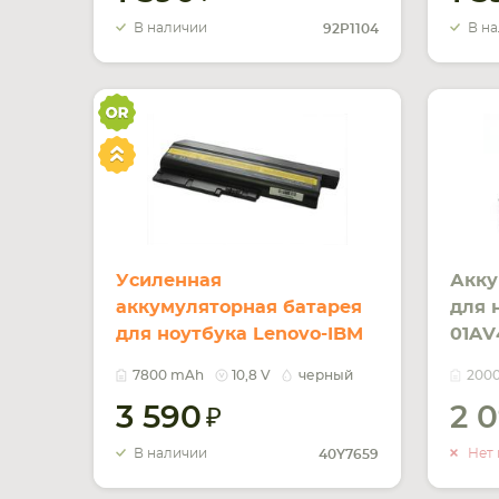
В наличии
В н
92P1104
Усиленная
Акку
аккумуляторная батарея
для 
для ноутбука Lenovo-IBM
01AV
40Y7659 ThinkPad T60
11.4
7800 mAh
10,8 V
черный
200
10.8V Black 7800mAh Orig
3 590
2 
В наличии
Нет 
40Y7659