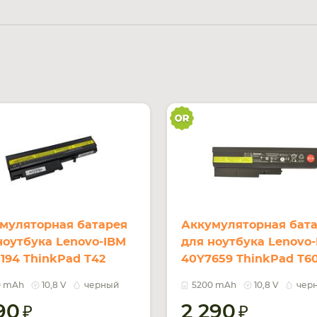
муляторная батарея
Аккумуляторная бат
ноутбука Lenovo-IBM
для ноутбука Lenovo
194 ThinkPad T42
40Y7659 ThinkPad T6
V Black 5200mAh OEM
10.8V Black 5200mAh 
0 mAh
10,8 V
черный
5200 mAh
10,8 V
чер
590
2 290