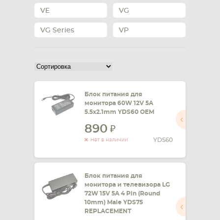
VE
VG
СМАРТФОНА
КОМПЛЕКТУЮЩИЕ
VG Series
VP
Блок питания для
монитора 60W 12V 5A
5.5x2.1mm YDS60 OEM
890
YDS60
Нет в наличии
Блок питания для
монитора и телевизора LG
72W 15V 5A 4 Pin (Round
10mm) Male YDS75
REPLACEMENT