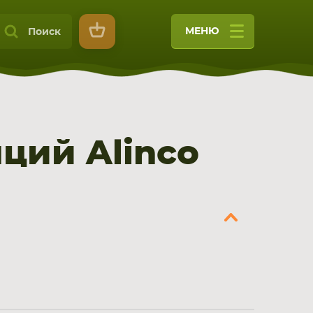
МЕНЮ
Поиск
ций Alinco
9