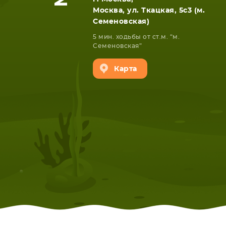
Москва, ул. Ткацкая, 5с3 (м.
Семеновская)
5 мин. ходьбы от ст.м. “м.
Семеновская”
Карта
НОУТБУКА
ПЛАНШ