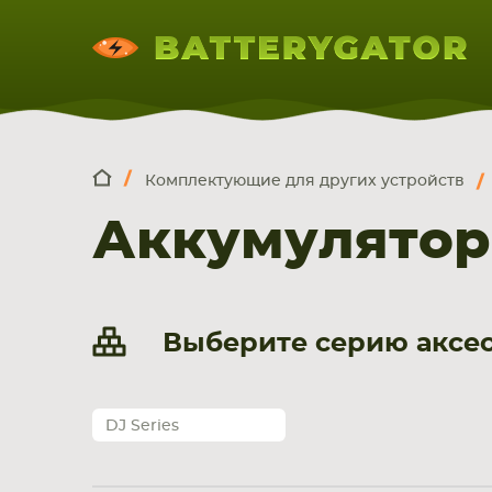
Комплектующие для других устройств
КОМПЛЕКТ
Искатор по
артикулу
, запчасти или модели ноут
Аккумулятор
НОУТБУКА
ПЛАНШЕТА
СМАРТФОН
Выберите серию аксесс
DJ Series