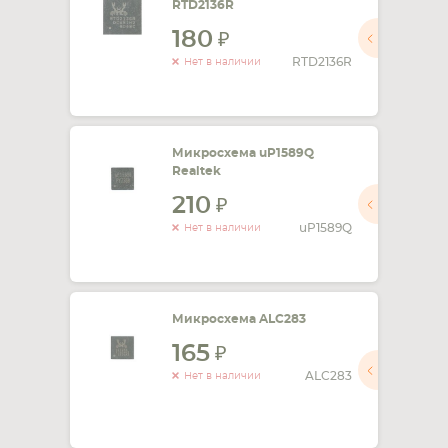
RTD2136R
180
СМАРТФОНА
КОМПЛЕКТУЮЩИЕ
RTD2136R
Нет в наличии
Микросхема uP1589Q
Realtek
210
uP1589Q
Нет в наличии
Микросхема ALC283
165
ALC283
Нет в наличии