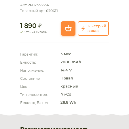
Арт:
2607335534
СМАРТФОНА
КОМПЛЕКТУЮЩИЕ
Товарный арт:
020611
1 890
Быстрый
заказ
Есть на складе
3 мес.
Гарантия:
2000 mAh
Емкость:
14,4 V
Напряжение:
Новая
Состояние:
красный
Цвет:
Ni-Cd
Тип элементов:
28.8 Wh
Емкость, Ватт/ч: