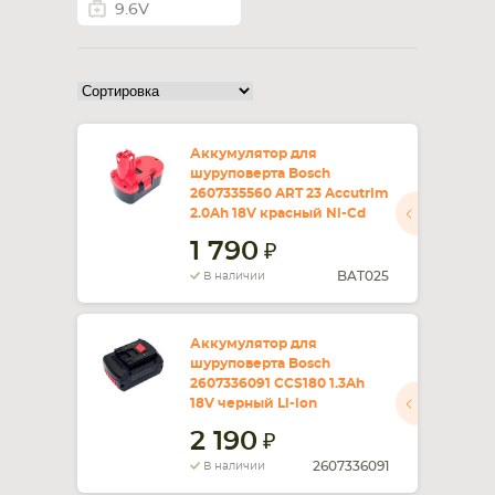
9.6V
СМАРТФОНА
КОМПЛЕКТУЮЩИЕ
Аккумулятор для
шуруповерта Bosch
2607335560 ART 23 Accutrim
2.0Ah 18V красный Ni-Cd
1 790
BAT025
В наличии
Аккумулятор для
шуруповерта Bosch
2607336091 CCS180 1.3Ah
18V черный Li-ion
2 190
2607336091
В наличии