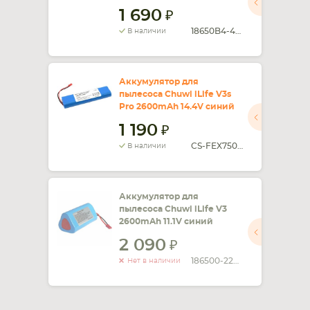
1 690
СМАРТФОНА
КОМПЛЕКТУЮЩИЕ
18650B4-4S1P-AAF-4
В наличии
Аккумулятор для
пылесоса Chuwi iLife V3s
Pro 2600mAh 14.4V синий
1 190
CS-FEX750VX
В наличии
Аккумулятор для
пылесоса Chuwi iLife V3
2600mAh 11.1V синий
2 090
186500-22F-M-3S1P-S
Нет в наличии