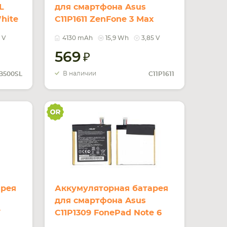
L
для смартфона Asus
hite
C11P1611 ZenFone 3 Max
ZC520TL 3.85V Black
 V
4130 mAh
15,9 Wh
3,85 V
4130mAh 15.9Wh
569
В наличии
B500SL
C11P1611
арея
Аккумуляторная батарея
для смартфона Asus
V
C11P1309 FonePad Note 6
3.8V White 3130mAh