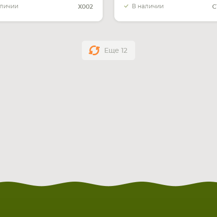
аличии
В наличии
X002
C
Еще
12