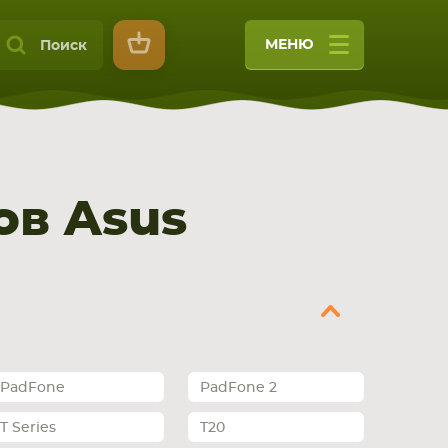
МЕНЮ
Поиск
в Asus
9
PadFone
PadFone 2
T Series
T20