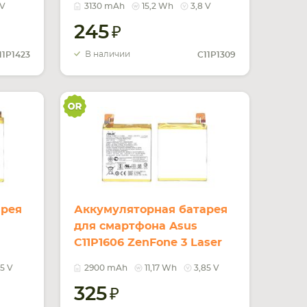
 V
3130 mAh
15,2 Wh
3,8 V
15.2Wh
245
В наличии
11P1423
C11P1309
арея
Аккумуляторная батарея
для смартфона Asus
C11P1606 ZenFone 3 Laser
3.85V Silver 2900mAh
85 V
2900 mAh
11,17 Wh
3,85 V
11.17Wh
325