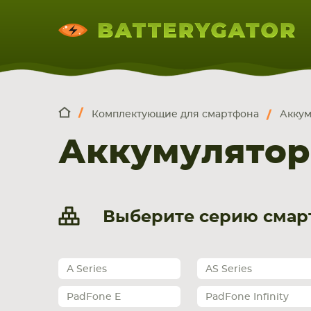
Комплектующие для смартфона
Аккум
КОМПЛЕКТ
Искатор по
артикулу
, запчасти или модели ноут
Аккумулятор
НОУТБУКА
ПЛАНШЕТА
СМАРТФОН
Выберите серию смарт
A Series
AS Series
PadFone E
PadFone Infinity