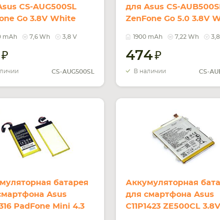
Asus CS-AUG500SL
для Asus CS-AUB500S
one Go 3.8V White
ZenFone Go 5.0 3.8V W
mAh 7.6Wh
1900mAh 7.22Wh
0 mAh
7,6 Wh
3,8 V
1900 mAh
7,22 Wh
3,8
5
474
аличии
В наличии
CS-AUG500SL
CS-AU
муляторная батарея
Аккумуляторная бат
смартфона Asus
для смартфона Asus
316 PadFone Mini 4.3
C11P1423 ZE500CL 3.8
 White 2100mAh 8.3Wh
Black 2500mAh 9.5Wh