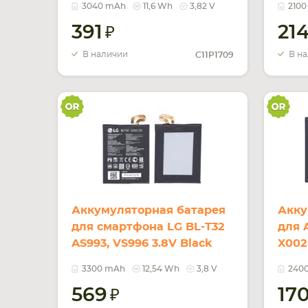
3040 mAh
11,6 Wh
3,82 V
210
3040mAh 11.6Wh
391
21
В наличии
В н
C11P1709
Аккумуляторная батарея
Акку
для смартфона LG BL-T32
для 
AS993, VS996 3.8V Black
X002
3300mAh 12.54Wh
2400
3300 mAh
12,54 Wh
3,8 V
240
569
17