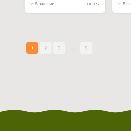
В наличии
В н
BL-T32
1
2
3
…
5