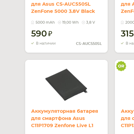
для Asus CS-AUC550SL
для 
ZenFone 5000 3.8V Black
ZenF
5000mAh 19.00Wh
2000
5000 mAh
19,00 Wh
3,8 V
200
590
31
В наличии
В н
CS-AUC550SL
Аккумуляторная батарея
Акку
для смартфона Asus
для 
C11P1709 Zenfone Live L1
C11P1
ZA551KL 3.82V Black
3.8V