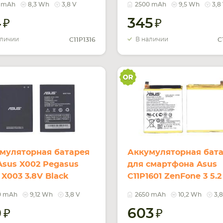
0 mAh
8,3 Wh
3,8 V
2500 mAh
9,5 Wh
3,8
4
345
аличии
В наличии
C11P1316
C
муляторная батарея
Аккумуляторная бат
Asus X002 Pegasus
для смартфона Asus
 X003 3.8V Black
C11P1601 ZenFone 3 5.2
mAh 9.12Wh
3.85V Silver 2650mAh
0 mAh
9,12 Wh
3,8 V
2650 mAh
10,2 Wh
3,
10.2Wh
0
603