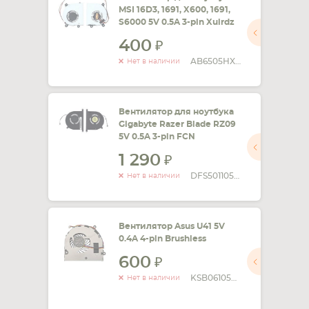
MSI 16D3, 1691, X600, 1691,
S6000 5V 0.5A 3-pin Xuirdz
400
AB6505HX-J03-CWFL1
Нет в наличии
Вентилятор для ноутбука
Gigabyte Razer Blade RZ09
5V 0.5A 3-pin FCN
1 290
DFS501105PQ0T
Нет в наличии
Вентилятор Asus U41 5V
0.4A 4-pin Brushless
600
KSB06105HB-AK78
Нет в наличии