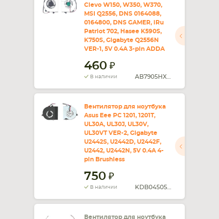
Clevo W150, W350, W370,
MSI Q2556, DNS 0164088,
СМАРТФОНА
КОМПЛЕКТУЮЩИЕ
0164800, DNS GAMER, iRu
Patriot 702, Hasee K590S,
K750S, Gigabyte Q2556N
VER-1, 5V 0.4A 3-pin ADDA
460
AB7905HX-DE3
В наличии
Вентилятор для ноутбука
Asus Eee PC 1201, 1201T,
UL30A, UL30J, UL30V,
UL30VT VER-2, Gigabyte
U2442S, U2442D, U2442F,
U2442, U2442N, 5V 0.4A 4-
pin Brushless
750
KDB04505HA
В наличии
Вентилятор для ноутбука