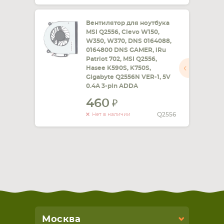
Вентилятор для ноутбука
MSI Q2556, Clevo W150,
W350, W370, DNS 0164088,
0164800 DNS GAMER, iRu
Patriot 702, MSI Q2556,
Hasee K590S, K750S,
Gigabyte Q2556N VER-1, 5V
0.4A 3-pin ADDA
460
Q2556
Нет в наличии
Москва