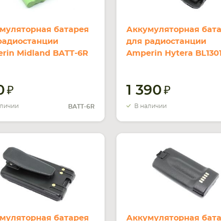
муляторная батарея
Аккумуляторная бат
радиостанции
для радиостанции
rin Midland BATT-6R
Amperin Hytera BL130
XT200 Ni-MH 800mAh
TC-580 Li-ion 1800mah
0
1 390
аличии
В наличии
BATT-6R
муляторная батарея
Аккумуляторная бат