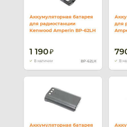
Аккумуляторная батарея
Акку
для радиостанции
для 
Kenwood Amperin BP-62LH
Ampe
TH-F5 Li-ion 3000mAh 7.4V
G6 L
4.8V
1 190
79
В наличии
В н
BP-62LH
Аккумуляторная батарея
Акку