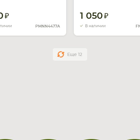
mAh 3.6V
1050mah 3.7V
0
1 050
аличии
В наличии
PMNN4477A
F
Еще
12