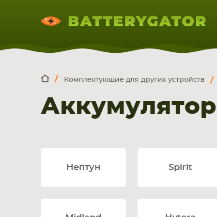
Комплектующие для других устройств
КОМПЛЕКТ
Искатор по
артикулу
, запчасти или модели ноут
Аккумулятор
НОУТБУКА
ПЛАНШЕТА
СМАРТФОН
Нептун
Spirit