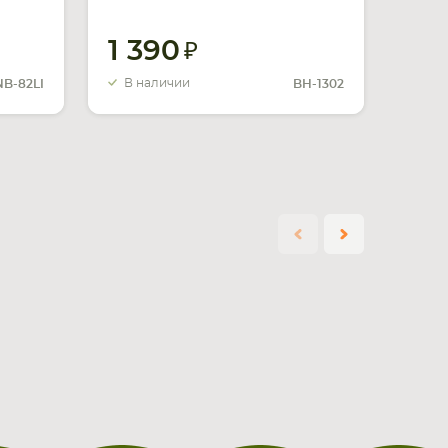
MH 1500mAh 6V
1 390
В наличии
NB-82LI
BH-1302