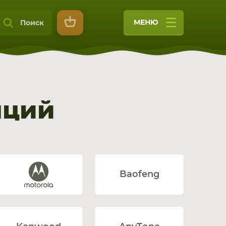
МЕНЮ
Поиск
нций
9
Baofeng