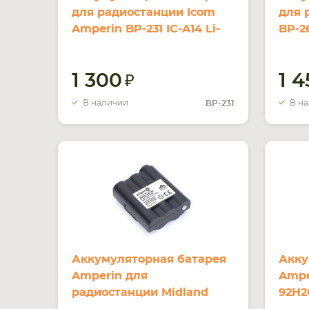
для радиостанции Icom
для 
Amperin BP-231 IC-A14 Li-
BP-2
ion 1150mAh 7.4V
2000
1 300
1 
В наличии
В н
BP-231
Аккумуляторная батарея
Акку
Amperin для
Ampe
радиостанции Midland
92H2