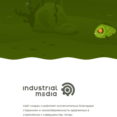
Сайт создан и работает исключительно благодаря
стараниям и самоотверженности одержимых в
стремлении к совершенству гипер-