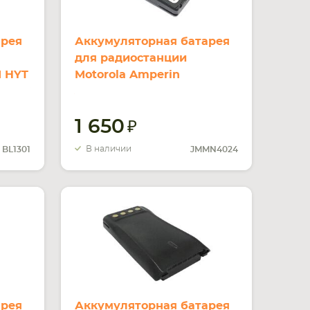
арея
Аккумуляторная батарея
для радиостанции
1 HYT
Motorola Amperin
 7.4V
JMMN4024 GP328 Plus Li-
ion 1800mAh 7.4V
1 650
В наличии
BL1301
JMMN4024
арея
Аккумуляторная батарея