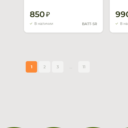
BATT-5R GXT1000 Ni-MH
1500
900mAh 6V
850
99
В наличии
В н
BATT-5R
1
2
3
…
11