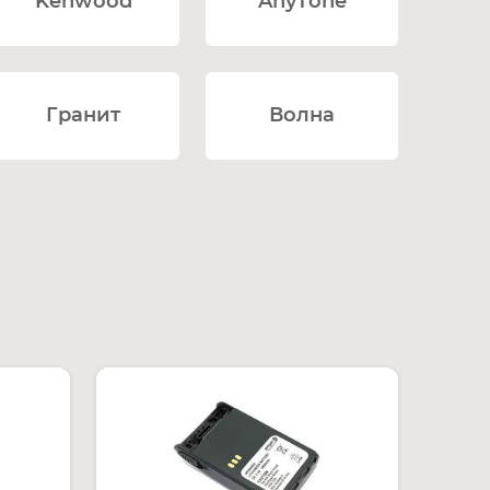
Kenwood
AnyTone
Гранит
Волна