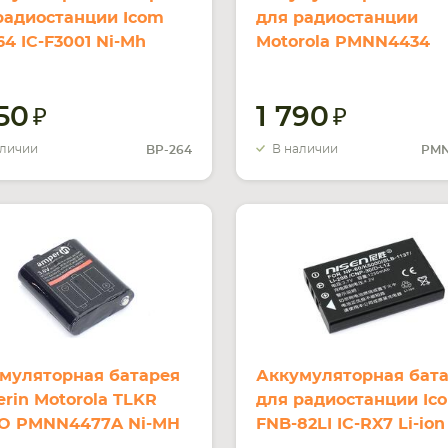
радиостанции Icom
для радиостанции
64 IC-F3001 Ni-Mh
Motorola PMNN4434
mAh 7.2V
RMU2040 Li-ion 2100
7.4V
450
1 790
аличии
В наличии
BP-264
PMN
муляторная батарея
Аккумуляторная бат
rin Motorola TLKR
для радиостанции Ic
O PMNN4477A Ni-MH
FNB-82LI IC-RX7 Li-ion