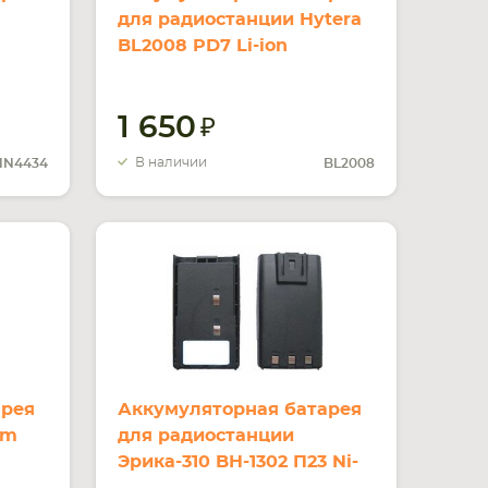
для радиостанции Hytera
BL2008 PD7 Li-ion
mAh
2000mah 7.4V
1 650
В наличии
N4434
BL2008
арея
Аккумуляторная батарея
om
для радиостанции
Эрика-310 BH-1302 П23 Ni-