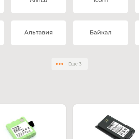
Alinco
Icom
Альтавия
Байкал
Еще
3