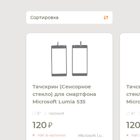
Сортировка
Тачскрин (Сенсорное
Тачс
стекло) для смартфона
стек
Microsoft Lumia 535
Micr
черный
Sim 
5"
черный
4"
120
12
УВЕДОМИТЬ
О НАЛИЧИИ
Нет в наличии
Нет 
Microsoft Lumia 535