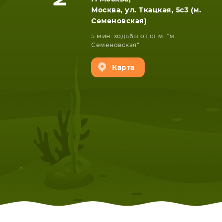
Москва, ул. Ткацкая, 5с3 (м.
Семеновская)
5 мин. ходьбы от ст.м. “м.
Семеновская”
Карта
НОУТБУКА
ПЛАНШ