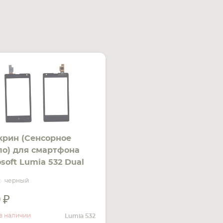
крин (Сенсорное
ло) для смартфона
osoft Lumia 532 Dual
черный
черный
0
УВЕДОМИТЬ
О НАЛИЧИИ
в наличии
Lumia 532