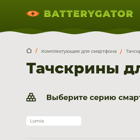
Комплектующие для смартфона
Тачск
КОМПЛЕКТ
Искатор по
артикулу
, запчасти или модели ноут
Тачскрины дл
НОУТБУКА
ПЛАНШЕТА
СМАРТФОН
Выберите серию смарт
Lumia