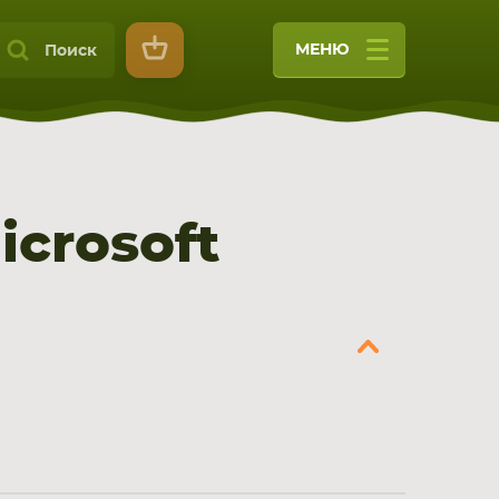
МЕНЮ
Поиск
crosoft
9