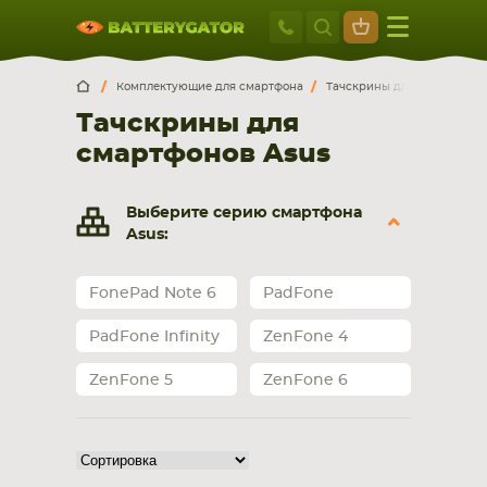
Москва
+7 495 414 2
Искатор по
артикулу
, запчасти или модели ноутбука,
Москва
Санкт-Петербург
Комплектующие для смартфона
Тачскрины для смартфоно
смартфона, планшета
Тачскрины для
г. Москва, ул. Ткацкая, 5с3 (м. Семеновская)
смартфонов Asus
5 мин. ходьбы от ст.м. “Семеновская”
+7 495 414 28 59
Выберите серию смартфона
Обратный звонок
Asus:
Пн-Вс:
FonePad Note 6
PadFone
9:00-21:00
PadFone Infinity
ZenFone 4
НОУТБУКА
ПЛАНШЕТА
ZenFone 5
ZenFone 6