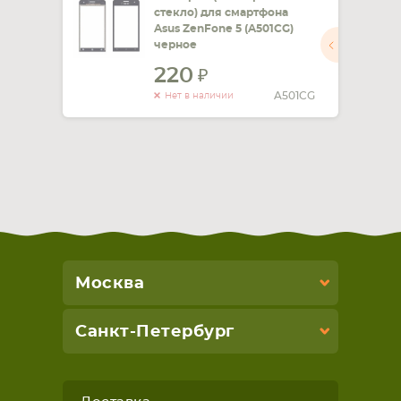
стекло) для смартфона
Asus ZenFone 5 (A501CG)
черное
220
A501CG
Нет в наличии
Москва
Санкт-Петербург