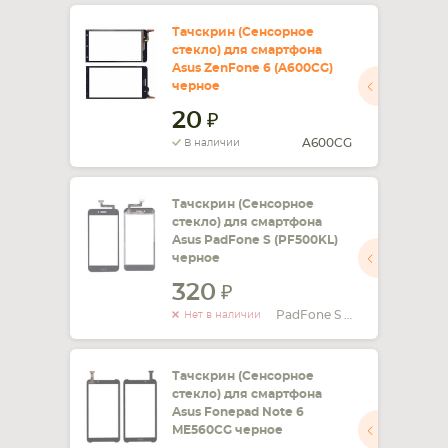
Тачскрин (Сенсорное
СМАРТФОНА
КОМПЛЕКТУЮЩИЕ
стекло) для смартфона
Asus ZenFone 6 (A600CG)
черное
20
A600CG
В наличии
Тачскрин (Сенсорное
стекло) для смартфона
Asus PadFone S (PF500KL)
черное
320
PadFone S PF500KL
Нет в наличии
Тачскрин (Сенсорное
стекло) для смартфона
Asus Fonepad Note 6
ME560CG черное