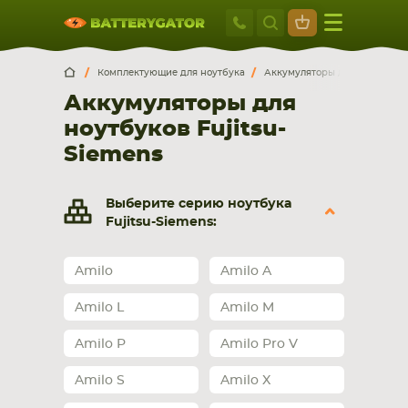
Москва
+7 495 414 2
Искатор по
артикулу
, запчасти или модели ноутбука,
Москва
Санкт-Петербург
Комплектующие для ноутбука
Аккумуляторы для ноутбуков
смартфона, планшета
Аккумуляторы для
г. Москва, ул. Ткацкая, 5с3 (м. Семеновская)
ноутбуков Fujitsu-
5 мин. ходьбы от ст.м. “Семеновская”
+7 495 414 28 59
Siemens
Обратный звонок
Выберите серию ноутбука
Fujitsu-Siemens:
Пн-Вс:
9:00-21:00
Amilo
Amilo A
НОУТБУКА
ПЛАНШЕТА
Amilo L
Amilo M
Amilo P
Amilo Pro V
Amilo S
Amilo X