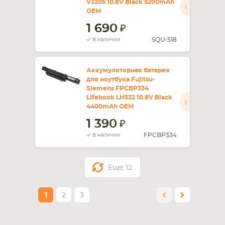
V3205 10.8V Black 5200mAh
OEM
1 690
SQU-518
В наличии
Аккумуляторная батарея
для ноутбука Fujitsu-
Siemens FPCBP334
Lifebook LH532 10.8V Black
4400mAh OEM
1 390
FPCBP334
В наличии
Еще
12
1
2
3