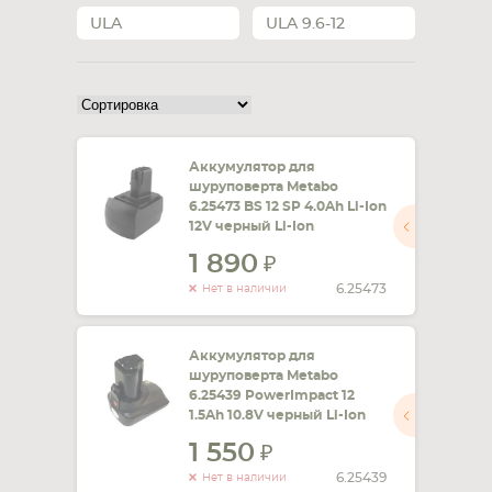
ULA
ULA 9.6-12
СМАРТФОНА
КОМПЛЕКТУЮЩИЕ
Аккумулятор для
шуруповерта Metabo
6.25473 BS 12 SP 4.0Ah Li-Ion
12V черный Li-Ion
1 890
6.25473
Нет в наличии
Аккумулятор для
шуруповерта Metabo
6.25439 PowerImpact 12
1.5Ah 10.8V черный Li-Ion
1 550
6.25439
Нет в наличии