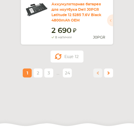
Аккумуляторная батарея
для ноутбука Dell J0PGR
Latitude 12 5285 7.6V Black
4800mAh OEM
2 690
J0PGR
В наличии
Еще
12
1
2
3
…
24