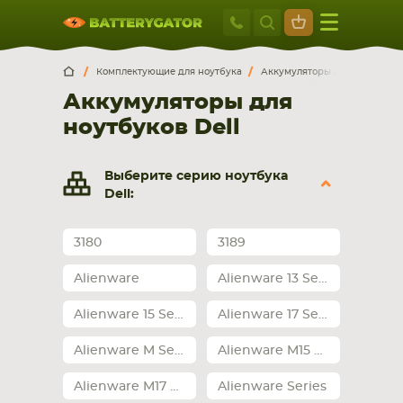
Москва
+7 495 414 2
Искатор по
артикулу
, запчасти или модели ноутбука,
Москва
Санкт-Петербург
Комплектующие для ноутбука
Аккумуляторы для ноутбуков
смартфона, планшета
Аккумуляторы для
г. Москва, ул. Ткацкая, 5с3 (м. Семеновская)
ноутбуков Dell
5 мин. ходьбы от ст.м. “Семеновская”
+7 495 414 28 59
Выберите серию ноутбука
Обратный звонок
Dell:
Пн-Вс:
3180
3189
9:00-21:00
Alienware
Alienware 13 Series
НОУТБУКА
ПЛАНШЕТА
Alienware 15 Series
Alienware 17 Series
Alienware M Series
Alienware M15 Series
Alienware M17 Series
Alienware Series