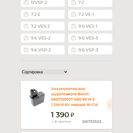
12VSP-2
7.2
СМАРТФОНА
КОМПЛЕКТУЮЩИЕ
7.2 E
7.2 VE-1
7.2 VES-2
9.6 VES-1
9.6 VES-2
9.6 VES-3
9.6 VSP-2
9.6 VSP-3
Аккумулятор для
шуруповерта Bosch
2607335037 ABS 96 M-2
1.3Ah 9.6V черный Ni-Cd
1 390
2607335038, 2607336
В наличии