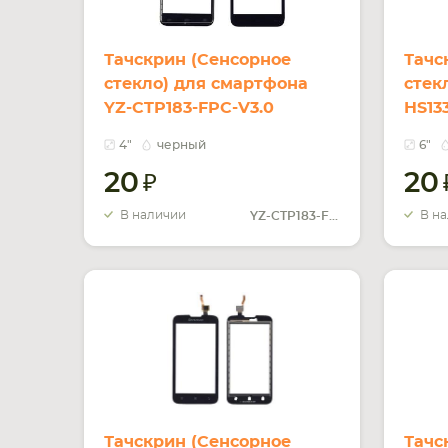
Тачскрин (Сенсорное
Тачс
стекло) для смартфона
стек
YZ-CTP183-FPC-V3.0
HS13
черный
4"
черный
6"
20
20
В наличии
В н
YZ-CTP183-FPC-V3.0
Тачскрин (Сенсорное
Тачс