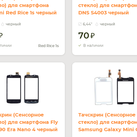
ло) для смартфона
стекло) для смартфо
mi Red Rice 1s черный
DNS S4003 черный
черный
6,44"
черный
70
аличии
В наличии
Red Rice 1s
крин (Сенсорное
Тачскрин (Сенсорное
ло) для смартфона Fly
стекло) для смартфо
90 Era Nano 4 черный
Samsung Galaxy Mini 