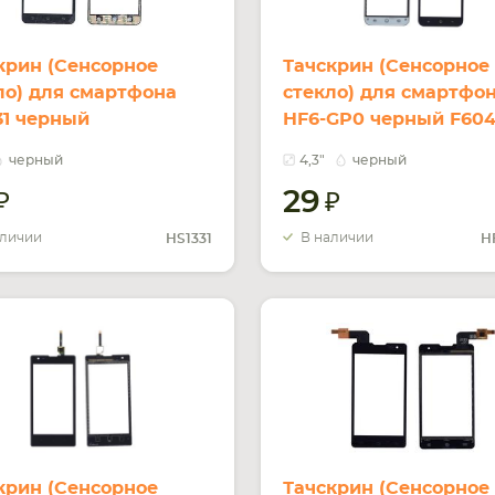
крин (Сенсорное
Тачскрин (Сенсорное
ло) для смартфона
стекло) для смартфо
31 черный
HF6-GP0 черный F604
ZR 1425 FPC-V1.0, GP0
черный
4,3"
черный
F6043018-V1.0
29
аличии
В наличии
HS1331
H
крин (Сенсорное
Тачскрин (Сенсорное