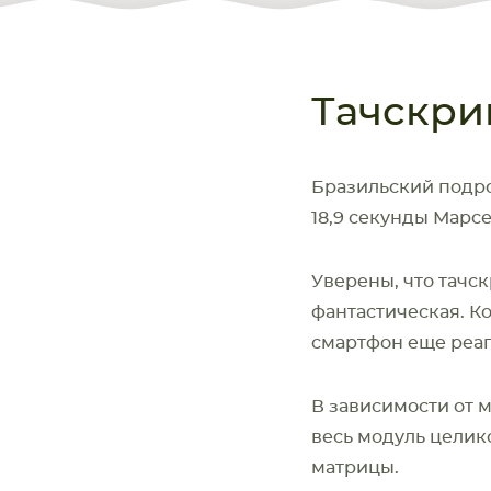
Тачскри
Бразильский подро
18,9 секунды Марсе
Уверены, что тачск
фантастическая. Ко
НОУТБУКА
ПЛАНШ
смартфон еще реаг
В зависимости от 
весь модуль целико
матрицы.