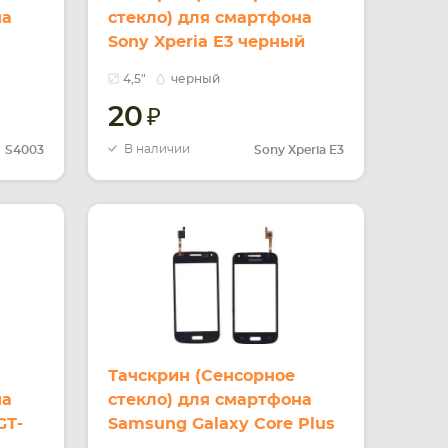
на
стекло) для смартфона
Sony Xperia E3 черный
4,5"
черный
20
В наличии
S4003
Sony Xperia E3
Тачскрин (Сенсорное
на
стекло) для смартфона
GT-
Samsung Galaxy Core Plus