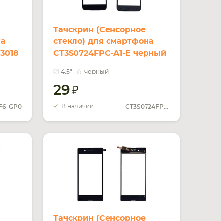
Тачскрин (Сенсорное
на
стекло) для смартфона
3018
CT3S0724FPC-A1-E черный
4,5"
черный
29
В наличии
F6-GP0
CT3S0724FPC-A1-E
Тачскрин (Сенсорное