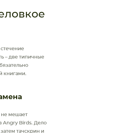
неловкое
 стечение
ть – две типичные
обязательно
й книгами.
замена
 не мешает
 Angry Birds. Дело
 затем тачскрин и