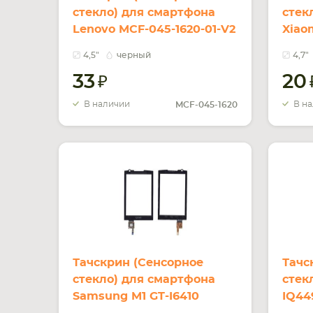
стекло) для смартфона
стек
Lenovo MCF-045-1620-01-V2
Xiao
черный
4,5"
черный
4,7"
33
20
В наличии
В н
MCF-045-1620
Тачскрин (Сенсорное
Тачс
стекло) для смартфона
стек
Samsung M1 GT-I6410
IQ44