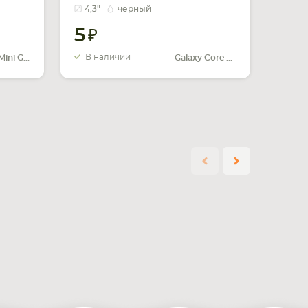
SM-G350 черный
4,3"
черный
5
В наличии
Galaxy Mini GT-S5570
Galaxy Core Plus SM-G350