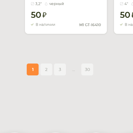
черный
3,2"
черный
4"
50
50
В наличии
В н
M1 GT-I6410
1
2
3
…
30