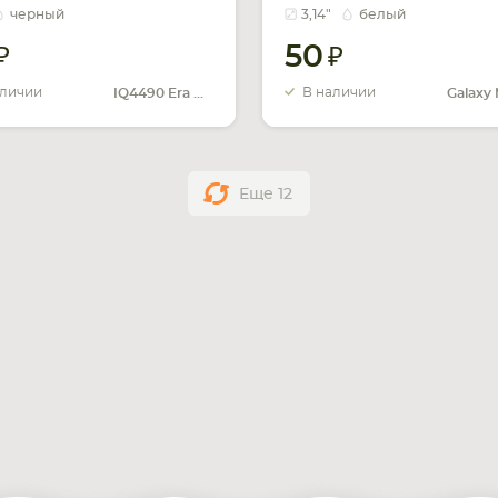
S5570 белый
черный
3,14"
белый
50
аличии
В наличии
IQ4490 Era Nano 4
Еще
12