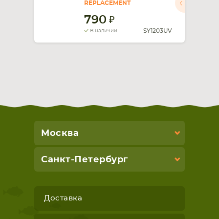
REPLACEMENT
790
СМАРТФОНА
КОМПЛЕКТУЮЩИЕ
SY1203UV
В наличии
Москва
Санкт-Петербург
Доставка