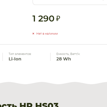
1 290
Нет в наличии
Тип элементов:
Емкость, Ватт/ч:
Li-Ion
28 Wh
сть HP HS03