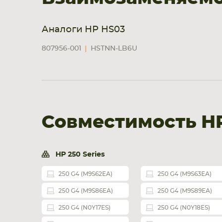
Аналоги HP HS03
807956-001
HSTNN-LB6U
Совместимость H
HP 250 Series
250 G4 (M9S62EA)
250 G4 (M9S63EA)
250 G4 (M9S86EA)
250 G4 (M9S89EA)
250 G4 (N0Y17ES)
250 G4 (N0Y18ES)