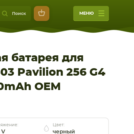
МЕНЮ
Поиск
я батарея для
3 Pavilion 256 G4
9
600mAh OEM
яжение:
Цвет:
 V
черный