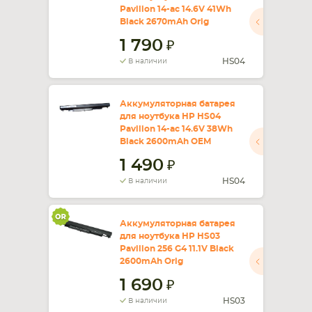
Pavilion 14-ac 14.6V 41Wh
Black 2670mAh Orig
СМАРТФОНА
КОМПЛЕКТУЮЩИЕ
1 790
HS04
В наличии
Аккумуляторная батарея
для ноутбука HP HS04
Pavilion 14-ac 14.6V 38Wh
Black 2600mAh OEM
1 490
HS04
В наличии
Аккумуляторная батарея
для ноутбука HP HS03
Pavilion 256 G4 11.1V Black
2600mAh Orig
1 690
HS03
В наличии