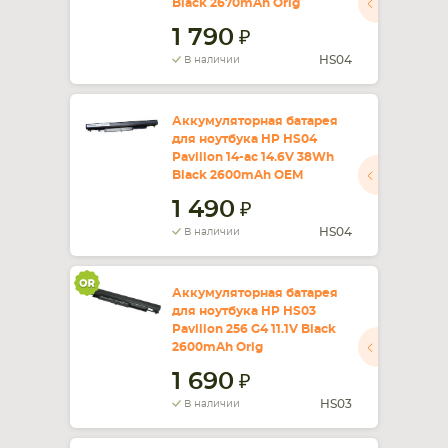
Black 2670mAh Orig
1 790
СМАРТФОНА
КОМПЛЕКТУЮЩИЕ
HS04
В наличии
Аккумуляторная батарея
для ноутбука HP HS04
Pavilion 14-ac 14.6V 38Wh
Black 2600mAh OEM
1 490
HS04
В наличии
Аккумуляторная батарея
для ноутбука HP HS03
Pavilion 256 G4 11.1V Black
2600mAh Orig
1 690
HS03
В наличии