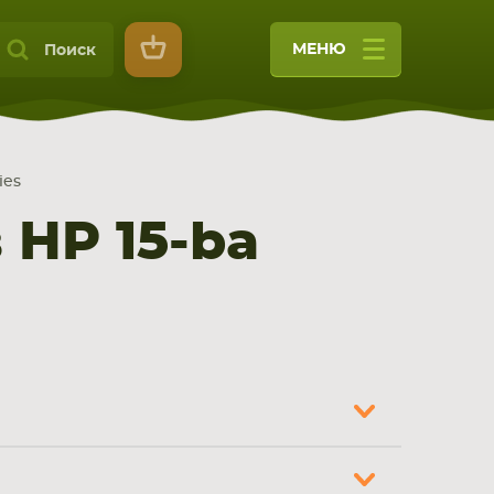
МЕНЮ
Поиск
ies
HP 15-ba
9