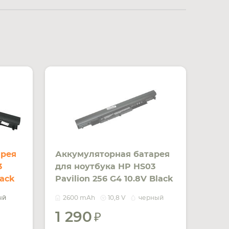
арея
Аккумуляторная батарея
3
для ноутбука HP HS03
lack
Pavilion 256 G4 10.8V Black
2600mAh OEM
ый
2600 mAh
10,8 V
черный
1 290
УВЕДОМИТЬ