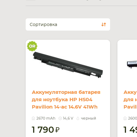
Сортировка
Аккумуляторная батарея
Акку
для ноутбука HP HS04
для 
Pavilion 14-ac 14.6V 41Wh
Pavil
Black 2670mAh Orig
Blac
2670 mAh
14,6 V
черный
260
1 790
1 