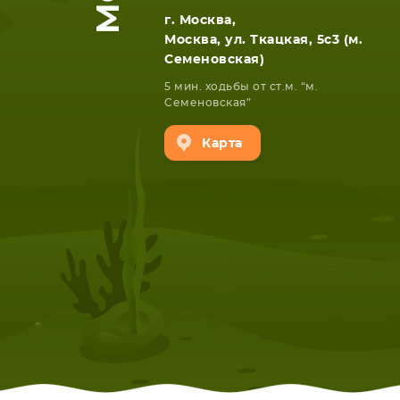
г. Москва,
Москва, ул. Ткацкая, 5с3 (м.
Семеновская)
5 мин. ходьбы от ст.м. “м.
Семеновская”
Карта
НОУТБУКА
ПЛАНШ