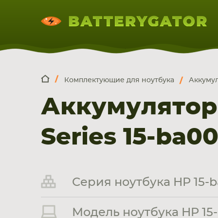
Комплектующие для ноутбука
Аккумул
КОМПЛЕКТ
Искатор по
артикулу
, запчасти или модели ноут
Аккумуляторы
НОУТБУКА
ПЛАНШЕТА
СМАРТФОН
Series 15-ba00
Серия ноутбука HP 15-b
Модель ноутбука HP 15-b