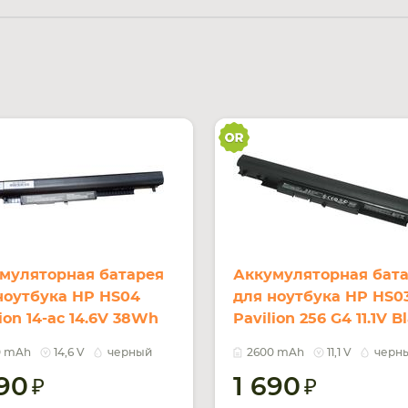
муляторная батарея
Аккумуляторная бат
ноутбука HP HS04
для ноутбука HP HS0
ion 14-ac 14.6V 38Wh
Pavilion 256 G4 11.1V B
k 2600mAh OEM
2600mAh Orig
0 mAh
14,6 V
черный
2600 mAh
11,1 V
черн
490
1 690