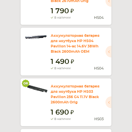
Black 2670mAh Orig
1 790
СМАРТФОНА
КОМПЛЕКТУЮЩИЕ
HS04
В наличии
Аккумуляторная батарея
для ноутбука HP HS04
Pavilion 14-ac 14.6V 38Wh
Black 2600mAh OEM
1 490
HS04
В наличии
Аккумуляторная батарея
для ноутбука HP HS03
Pavilion 256 G4 11.1V Black
2600mAh Orig
1 690
HS03
В наличии