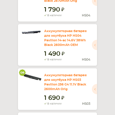
Black 2670mAh Orig
1 790
СМАРТФОНА
КОМПЛЕКТУЮЩИЕ
HS04
В наличии
Аккумуляторная батарея
для ноутбука HP HS04
Pavilion 14-ac 14.6V 38Wh
Black 2600mAh OEM
1 490
HS04
В наличии
Аккумуляторная батарея
для ноутбука HP HS03
Pavilion 256 G4 11.1V Black
2600mAh Orig
1 690
HS03
В наличии