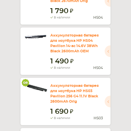
Black 2670mAh Orig
1 790
СМАРТФОНА
КОМПЛЕКТУЮЩИЕ
HS04
В наличии
Аккумуляторная батарея
для ноутбука HP HS04
Pavilion 14-ac 14.6V 38Wh
Black 2600mAh OEM
1 490
HS04
В наличии
Аккумуляторная батарея
для ноутбука HP HS03
Pavilion 256 G4 11.1V Black
2600mAh Orig
1 690
HS03
В наличии