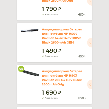
Black 2670mAh Orig
1 790
СМАРТФОНА
КОМПЛЕКТУЮЩИЕ
HS04
В наличии
Аккумуляторная батарея
для ноутбука HP HS04
Pavilion 14-ac 14.6V 38Wh
Black 2600mAh OEM
1 490
HS04
В наличии
Аккумуляторная батарея
для ноутбука HP HS03
Pavilion 256 G4 11.1V Black
2600mAh Orig
1 690
HS03
В наличии