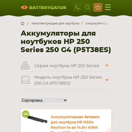
Москва
+7 495 414 2
Искатор по
артикулу
, запчасти или модели ноутбука,
Москва
Санкт-Петербург
Комплектующие для ноутбука
Аккумуляторы для ноутбуков
смартфона, планшета
Аккумуляторы для
г. Москва, ул. Ткацкая, 5с3 (м. Семеновская)
ноутбуков HP 250
5 мин. ходьбы от ст.м. “Семеновская”
+7 495 414 28 59
Series 250 G4 (P5T38ES)
Обратный звонок
Серия ноутбука HP 250 Series
Модель ноутбука HP 250 Series
Пн-Вс:
250 G4 (P5T38ES)
9:00-21:00
НОУТБУКА
ПЛАНШЕТА
Аккумуляторная батарея
для ноутбука HP HS04
Pavilion 14-ac 14.6V 41Wh