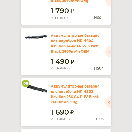
Black 2670mAh Orig
1 790
СМАРТФОНА
КОМПЛЕКТУЮЩИЕ
HS04
В наличии
Аккумуляторная батарея
для ноутбука HP HS04
Pavilion 14-ac 14.6V 38Wh
Black 2600mAh OEM
1 490
HS04
В наличии
Аккумуляторная батарея
для ноутбука HP HS03
Pavilion 256 G4 11.1V Black
2600mAh Orig
1 690
HS03
В наличии