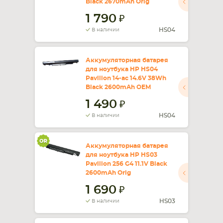
Black 2670mAh Orig
1 790
СМАРТФОНА
КОМПЛЕКТУЮЩИЕ
HS04
В наличии
Аккумуляторная батарея
для ноутбука HP HS04
Pavilion 14-ac 14.6V 38Wh
Black 2600mAh OEM
1 490
HS04
В наличии
Аккумуляторная батарея
для ноутбука HP HS03
Pavilion 256 G4 11.1V Black
2600mAh Orig
1 690
HS03
В наличии