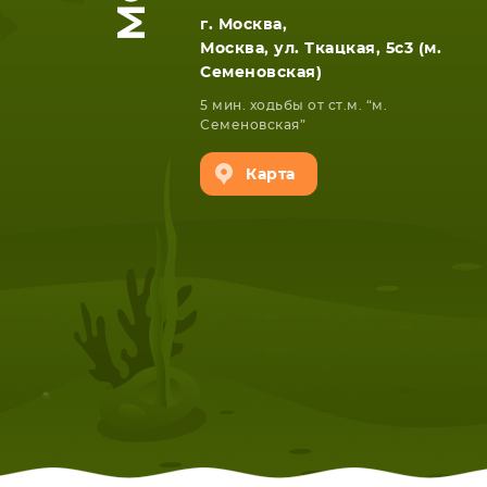
г. Москва,
Москва, ул. Ткацкая, 5с3 (м.
Семеновская)
5 мин. ходьбы от ст.м. “м.
Семеновская”
Карта
НОУТБУКА
ПЛАНШ