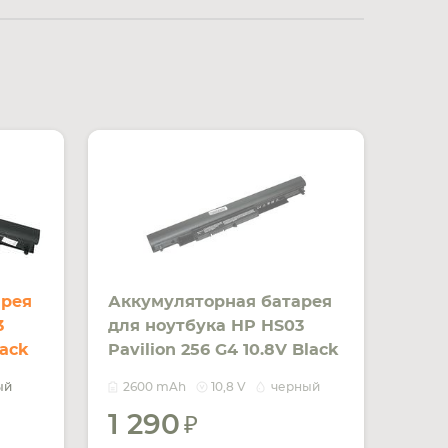
арея
Аккумуляторная батарея
3
для ноутбука HP HS03
lack
Pavilion 256 G4 10.8V Black
2600mAh OEM
ый
2600 mAh
10,8 V
черный
1 290
УВЕДОМИТЬ