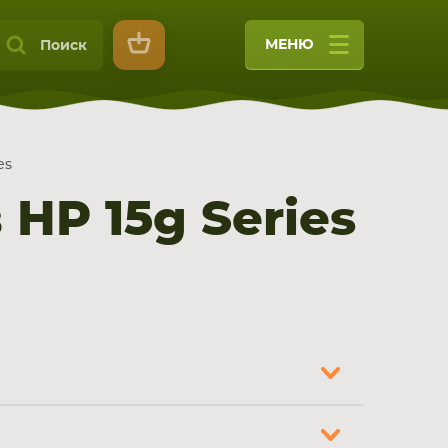
МЕНЮ
Поиск
es
HP 15g Series
9