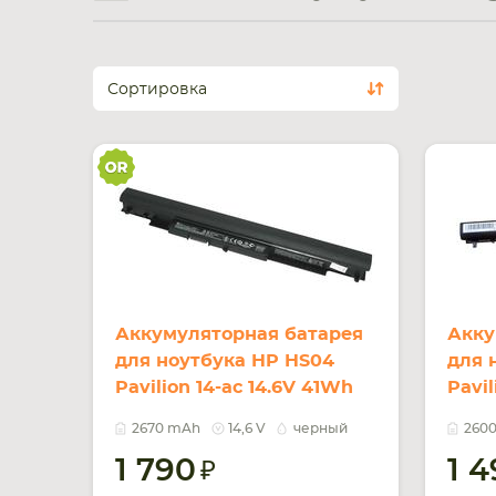
Сортировка
Аккумуляторная батарея
Акку
для ноутбука HP HS04
для 
Pavilion 14-ac 14.6V 41Wh
Pavil
Black 2670mAh Orig
Blac
2670 mAh
14,6 V
черный
260
1 790
1 