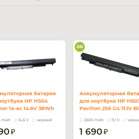
муляторная батарея
Аккумуляторная бат
ноутбука HP HS04
для ноутбука HP HS0
ion 14-ac 14.6V 38Wh
Pavilion 256 G4 11.1V B
k 2600mAh OEM
2600mAh Orig
0 mAh
14,6 V
черный
2600 mAh
11,1 V
черн
490
1 690