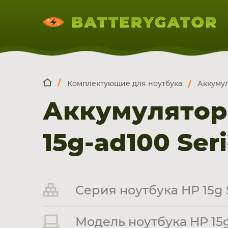
Комплектующие для ноутбука
Аккумул
КОМПЛЕКТ
Искатор по
артикулу
, запчасти или модели ноут
Аккумуляторы
НОУТБУКА
ПЛАНШЕТА
СМАРТФОН
15g-ad100 Ser
Серия ноутбука HP 15g 
Модель ноутбука HP 15g 