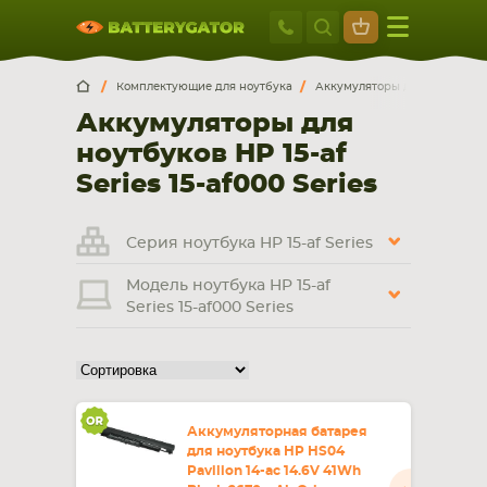
Москва
+7 495 414 2
Искатор по
артикулу
, запчасти или модели ноутбука,
Москва
Санкт-Петербург
Комплектующие для ноутбука
Аккумуляторы для ноутбуков
смартфона, планшета
Аккумуляторы для
г. Москва, ул. Ткацкая, 5с3 (м. Семеновская)
ноутбуков HP 15-af
5 мин. ходьбы от ст.м. “Семеновская”
+7 495 414 28 59
Series 15-af000 Series
Обратный звонок
Серия ноутбука HP 15-af Series
Модель ноутбука HP 15-af
Пн-Вс:
Series 15-af000 Series
9:00-21:00
НОУТБУКА
ПЛАНШЕТА
Аккумуляторная батарея
для ноутбука HP HS04
Pavilion 14-ac 14.6V 41Wh