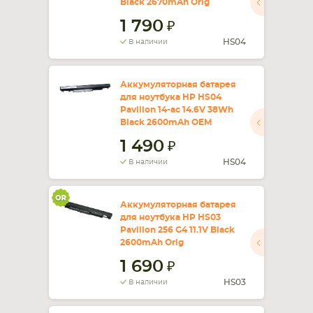
Black 2670mAh Orig
1 790
СМАРТФОНА
КОМПЛЕКТУЮЩИЕ
HS04
В наличии
Аккумуляторная батарея
для ноутбука HP HS04
Pavilion 14-ac 14.6V 38Wh
Black 2600mAh OEM
1 490
HS04
В наличии
Аккумуляторная батарея
для ноутбука HP HS03
Pavilion 256 G4 11.1V Black
2600mAh Orig
1 690
HS03
В наличии