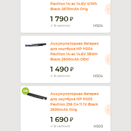
Pavilion 14-ac 14.6V 41Wh
Black 2670mAh Orig
СМАРТФОНА
КОМПЛЕКТУЮЩИЕ
1 790
HS04
В наличии
Аккумуляторная батарея
для ноутбука HP HS04
Pavilion 14-ac 14.6V 38Wh
Black 2600mAh OEM
1 490
HS04
В наличии
Аккумуляторная батарея
для ноутбука HP HS03
Pavilion 256 G4 11.1V Black
2600mAh Orig
1 690
HS03
В наличии