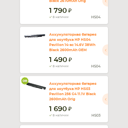
Black 2670mAh Orig
1 790
СМАРТФОНА
КОМПЛЕКТУЮЩИЕ
HS04
В наличии
Аккумуляторная батарея
для ноутбука HP HS04
Pavilion 14-ac 14.6V 38Wh
Black 2600mAh OEM
1 490
HS04
В наличии
Аккумуляторная батарея
для ноутбука HP HS03
Pavilion 256 G4 11.1V Black
2600mAh Orig
1 690
HS03
В наличии