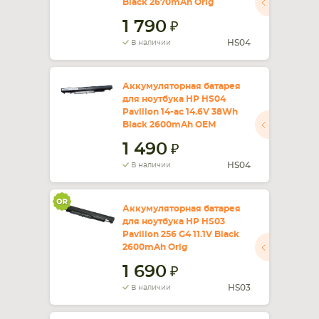
Black 2670mAh Orig
1 790
СМАРТФОНА
КОМПЛЕКТУЮЩИЕ
HS04
В наличии
Аккумуляторная батарея
для ноутбука HP HS04
Pavilion 14-ac 14.6V 38Wh
Black 2600mAh OEM
1 490
HS04
В наличии
Аккумуляторная батарея
для ноутбука HP HS03
Pavilion 256 G4 11.1V Black
2600mAh Orig
1 690
HS03
В наличии