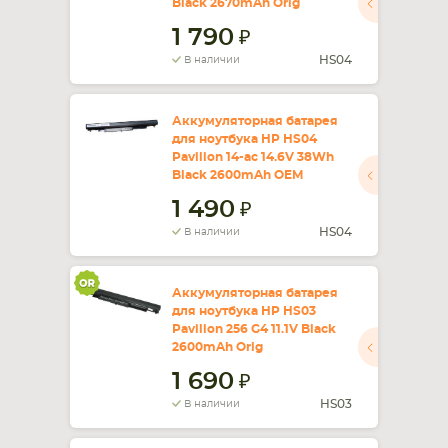
Black 2670mAh Orig
1 790
СМАРТФОНА
КОМПЛЕКТУЮЩИЕ
HS04
В наличии
Аккумуляторная батарея
для ноутбука HP HS04
Pavilion 14-ac 14.6V 38Wh
Black 2600mAh OEM
1 490
HS04
В наличии
Аккумуляторная батарея
для ноутбука HP HS03
Pavilion 256 G4 11.1V Black
2600mAh Orig
1 690
HS03
В наличии