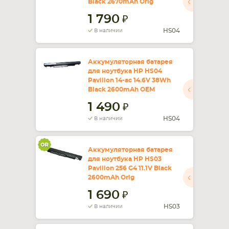
Black 2670mAh Orig
1 790
СМАРТФОНА
КОМПЛЕКТУЮЩИЕ
HS04
В наличии
Аккумуляторная батарея
для ноутбука HP HS04
Pavilion 14-ac 14.6V 38Wh
Black 2600mAh OEM
1 490
HS04
В наличии
Аккумуляторная батарея
для ноутбука HP HS03
Pavilion 256 G4 11.1V Black
2600mAh Orig
1 690
HS03
В наличии