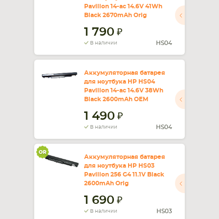
Pavilion 14-ac 14.6V 41Wh
Black 2670mAh Orig
СМАРТФОНА
КОМПЛЕКТУЮЩИЕ
1 790
HS04
В наличии
Аккумуляторная батарея
для ноутбука HP HS04
Pavilion 14-ac 14.6V 38Wh
Black 2600mAh OEM
1 490
HS04
В наличии
Аккумуляторная батарея
для ноутбука HP HS03
Pavilion 256 G4 11.1V Black
2600mAh Orig
1 690
HS03
В наличии