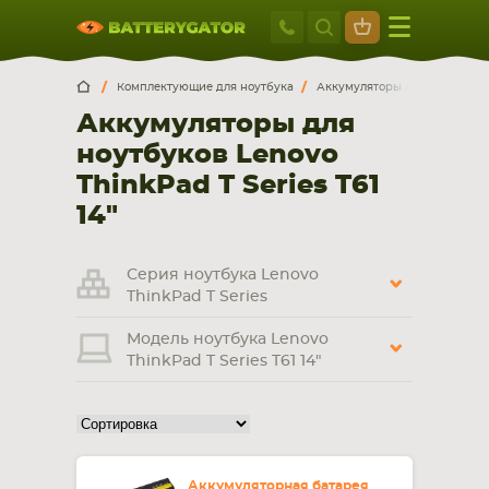
Москва
+7 495 414 2
Искатор по
артикулу
, запчасти или модели ноутбука,
Москва
Санкт-Петербург
Комплектующие для ноутбука
Аккумуляторы для ноутбуков
смартфона, планшета
Аккумуляторы для
г. Москва, ул. Ткацкая, 5с3 (м. Семеновская)
ноутбуков Lenovo
5 мин. ходьбы от ст.м. “Семеновская”
+7 495 414 28 59
ThinkPad T Series T61
14"
Обратный звонок
Серия ноутбука Lenovo
Пн-Вс:
ThinkPad T Series
9:00-21:00
Модель ноутбука Lenovo
НОУТБУКА
ПЛАНШЕТА
ThinkPad T Series T61 14"
Аккумуляторная батарея