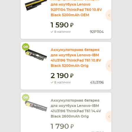
для ноутбука Lenovo
92P1104 ThinkPad T60 10.8V
СМАРТФОНА
КОМПЛЕКТУЮЩИЕ
Black 5200mAh OEM
1 590
92P1104
В наличии
Аккумуляторная батарея
для ноутбука Lenovo-IBM
41U3196 ThinkPad T61 10.8V
Black 5200mAh Orig
2 190
41U3196
В наличии
Аккумуляторная батарея
для ноутбука Lenovo-IBM
41U3196 ThinkPad T61 14.4V
Black 2600mAh Orig
1 790