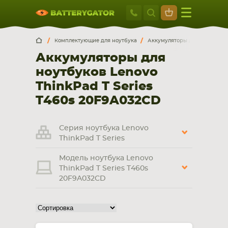
Москва
+7 495 414 2
Искатор по
артикулу
, запчасти или модели ноутбука,
Москва
Санкт-Петербург
Комплектующие для ноутбука
Аккумуляторы для ноутбуков
смартфона, планшета
Аккумуляторы для
г. Москва, ул. Ткацкая, 5с3 (м. Семеновская)
ноутбуков Lenovo
5 мин. ходьбы от ст.м. “Семеновская”
+7 495 414 28 59
ThinkPad T Series
T460s 20F9A032CD
Обратный звонок
Серия ноутбука Lenovo
Пн-Вс:
ThinkPad T Series
9:00-21:00
Модель ноутбука Lenovo
НОУТБУКА
ПЛАНШЕТА
ThinkPad T Series T460s
20F9A032CD