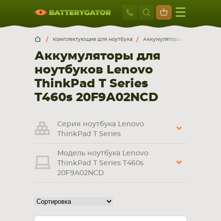
Москва
+7 495 414 2
Искатор по
артикулу
, запчасти или модели ноутбука,
Москва
Санкт-Петербург
Комплектующие для ноутбука
Аккумуляторы для ноутбуков
смартфона, планшета
Аккумуляторы для
г. Москва, ул. Ткацкая, 5с3 (м. Семеновская)
ноутбуков Lenovo
5 мин. ходьбы от ст.м. “Семеновская”
+7 495 414 28 59
ThinkPad T Series
T460s 20F9A02NCD
Обратный звонок
Серия ноутбука Lenovo
Пн-Вс:
ThinkPad T Series
9:00-21:00
Модель ноутбука Lenovo
НОУТБУКА
ПЛАНШЕТА
ThinkPad T Series T460s
20F9A02NCD